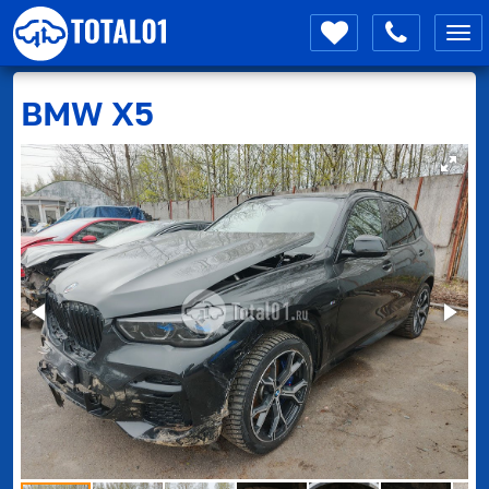
Мен
BMW
X5