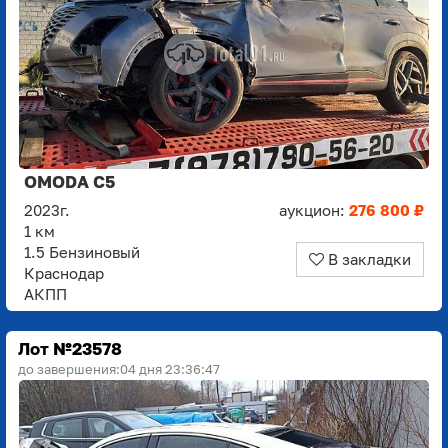
OMODA C5
2023г.
аукцион:
276 800 ₽
1 км
1.5 Бензиновый
В закладки
Краснодар
АКПП
Лот №23578
до завершения:
04 дня 23:36:45