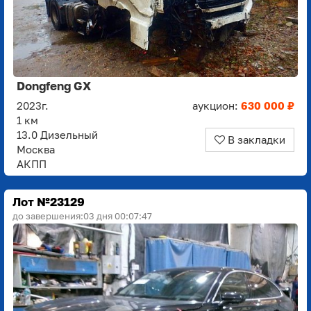
Dongfeng GX
2023г.
аукцион:
630 000 ₽
1 км
13.0 Дизельный
В закладки
Москва
АКПП
Лот №23129
до завершения:
03 дня 00:07:45