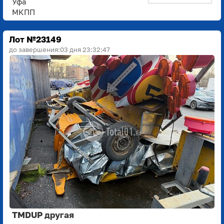
Уфа
МКПП
Лот №23149
до завершения:
03 дня 23:32:45
TMDUP другая