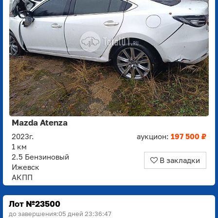
Mazda Atenza
2023г.
аукцион:
197 500 ₽
1 км
2.5 Бензиновый
В закладки
Ижевск
АКПП
Лот №23500
до завершения:
05 дней 23:36:45