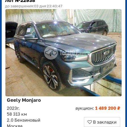
Лот №22938
до завершения:
03 дня 23:40:45
Geely Monjaro
2023г.
аукцион:
1 489 200 ₽
58 313 км
2.0 Бензиновый
В закладки
Москва