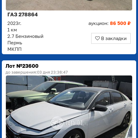
ГАЗ 278864
2023г.
аукцион:
86 500 ₽
1 км
2.7 Бензиновый
В закладки
Пермь
МКПП
Лот №23600
до завершения:
03 дня 23:38:45