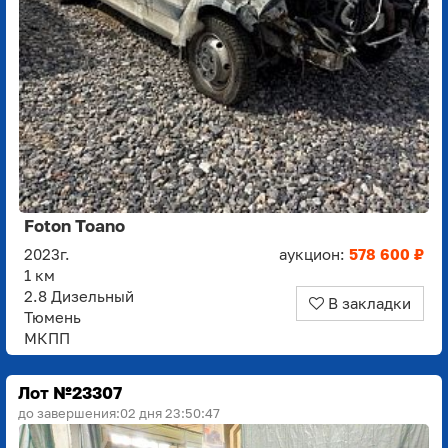
Foton Toano
2023г.
аукцион:
578 600 ₽
1 км
2.8 Дизельный
В закладки
Тюмень
МКПП
Лот №23307
до завершения:
02 дня 23:50:45