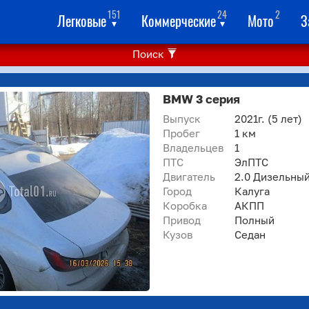
151
24
2
Легковые
Коммерческие
Мото
З
▾
▾
Поиск
BMW 3 серия
Выпуск
2021г.
(5 лет)
Пробег
1 км
Владельцев
1
ПТС
ЭлПТС
Двигатель
2.0 Дизельны
Город
Калуга
Коробка
АКПП
Привод
Полный
Кузов
Седан