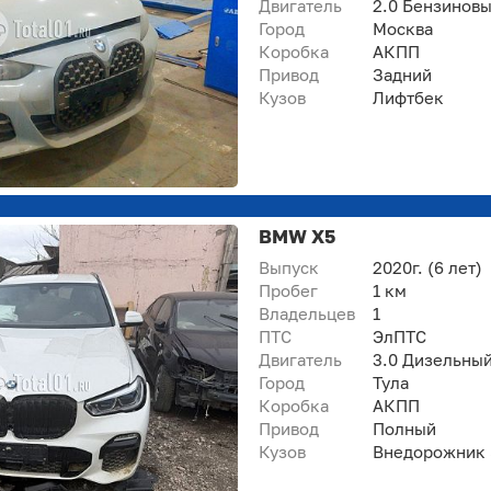
Двигатель
2.0 Бензинов
Город
Москва
Коробка
АКПП
Привод
Задний
Кузов
Лифтбек
BMW X5
Выпуск
2020г.
(6 лет)
Пробег
1 км
Владельцев
1
ПТС
ЭлПТС
Двигатель
3.0 Дизельны
Город
Тула
Коробка
АКПП
Привод
Полный
Кузов
Внедорожник 5