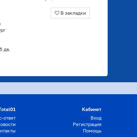
В закладки
й
ург
 дв.
Total01
Кабинет
с-ответ
Вход
овости
Регистрация
нтакты
Помощь