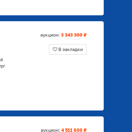
аукцион:
3 343 300 ₽
В закладки
ый
ург
аукцион:
4 511 600 ₽