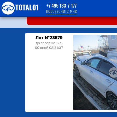
+7 495 133-7-177
перезвоните мне
Лот №23579
до завершения:
00 дней 02:31:36