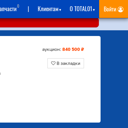
0
апчасти
|
Клиентам
О TOTAL01
Войти
▾
▾
аукцион:
840 500 ₽
В закладки
й