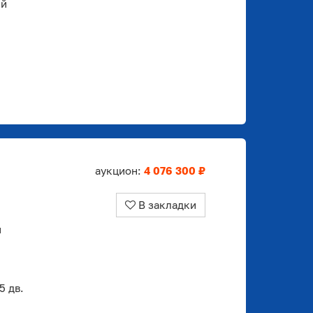
ый
аукцион:
4 076 300 ₽
В закладки
й
 дв.