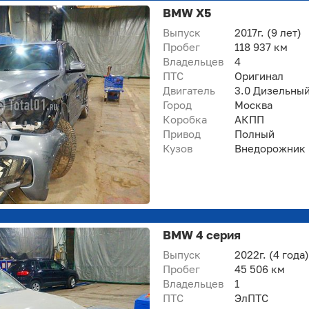
BMW X5
Выпуск
2017г.
(9 лет)
Пробег
118 937 км
Владельцев
4
ПТС
Оригинал
Двигатель
3.0 Дизельны
Город
Москва
Коробка
АКПП
Привод
Полный
Кузов
Внедорожник 5
BMW 4 серия
Выпуск
2022г.
(4 года)
Пробег
45 506 км
Владельцев
1
ПТС
ЭлПТС