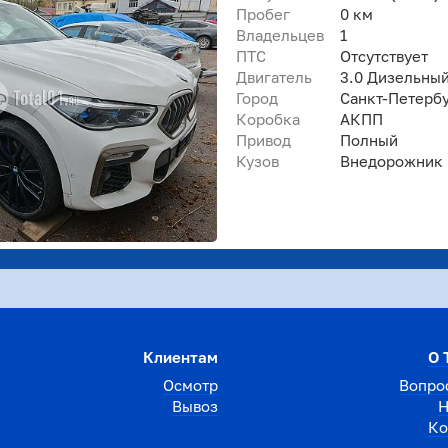
Пробег
0 км
Владельцев
1
ПТС
Отсутствует
Двигатель
3.0 Дизельны
Город
Санкт-Петерб
Коробка
АКПП
Привод
Полный
Кузов
Внедорожник 5
Клиентам
О 
Осмотр
Вопро
Вывоз
Н
Ко