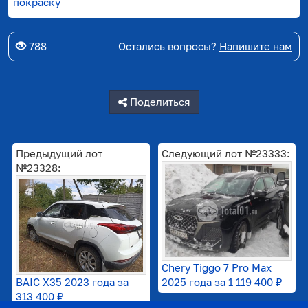
покраску
788
Остались вопросы?
Напишите нам
Поделиться
Предыдущий лот
Следующий лот №23333:
№23328:
Chery Tiggo 7 Pro Max
BAIC X35 2023 года за
2025 года за
1 119 400 ₽
313 400 ₽