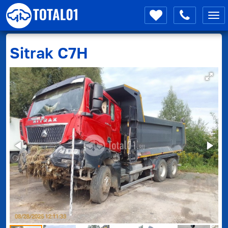
Мен
Sitrak
C7H