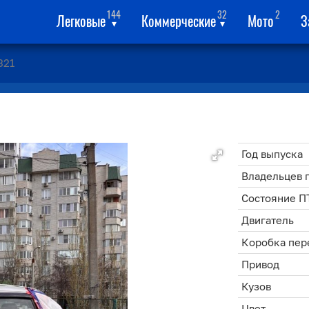
144
32
2
Легковые
Коммерческие
Мото
З
▾
▾
321
Год выпуска
Владельцев 
Состояние П
Двигатель
Коробка пер
Привод
Кузов
Цвет