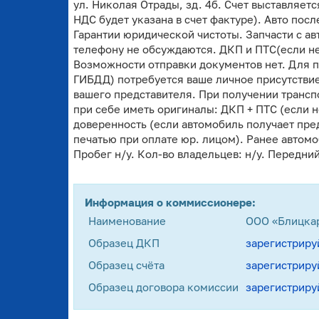
ул. Николая Отрады, зд. 4б. Счет выставляе
НДС будет указана в счет фактуре). Авто по
Гарантии юридической чистоты. Запчасти с ав
телефону не обсуждаются. ДКП и ПТС(если не
Возможности отправки документов нет. Для п
ГИБДД) потребуется ваше личное присутствие
вашего представителя. При получении трансп
при себе иметь оригиналы: ДКП + ПТС (если н
доверенность (если автомобиль получает пред
печатью при оплате юр. лицом). Ранее автомо
Пробег н/у. Кол-во владельцев: н/у. Передн
Информация о коммиссионере:
Наименование
ООО «Блицка
Образец ДКП
зарегистриру
Образец счёта
зарегистриру
Образец договора комиссии
зарегистриру