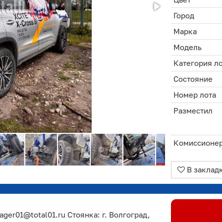
Город
Марка
Модель
Категория л
Состояние
Номер лота
Разместил
Комиссионе
В заклад
ger01@total01.ru Стоянка: г. Волгоград,