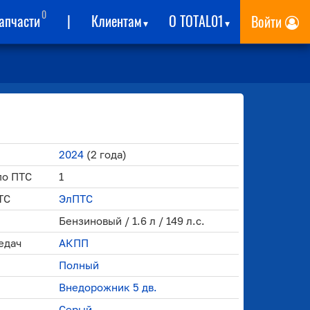
0
апчасти
|
Клиентам
О TOTAL01
Войти
▾
▾
2024
(2 года)
по ПТС
1
ТС
ЭлПТС
Бензиновый / 1.6 л / 149 л.с.
едач
АКПП
Полный
Внедорожник 5 дв.
Серый