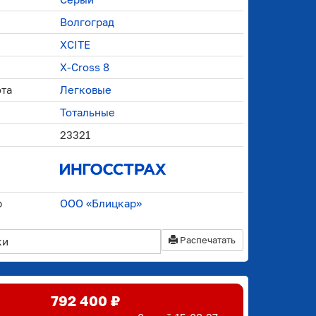
Волгоград
XCITE
X-Cross 8
ота
Легковые
Тотальные
23321
р
ООО «Блицкар»
Распечатать
ки
792 400 ₽