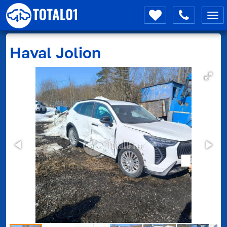
Мен
Haval
Jolion