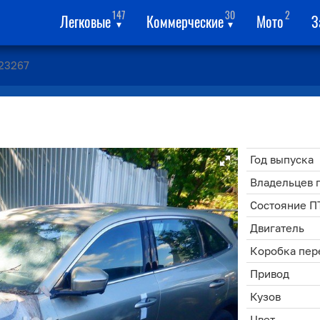
147
30
2
Легковые
Коммерческие
Мото
З
▾
▾
23267
Год выпуска
Владельцев 
Состояние П
Двигатель
Коробка пер
Привод
Кузов
Цвет