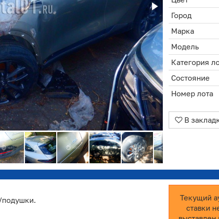
Город
Марка
Модель
Категория л
Состояние
Номер лота
В заклад
Текущий а
н/подушки.
ставки н
выставлен 