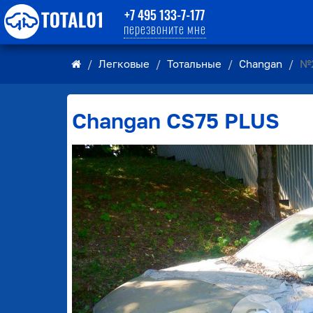
+7 495 133-7-177
перезвоните мне
Легковые
Тотальные
Changan
№
Changan
CS75 PLUS