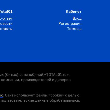
Total01
Кабинет
с-ответ
Вход
овости
Регистрация
нтакты
Помощь
х (битых) автомобилей «TOTAL01.ru».
е компании, производителей и дилеров
ых
. Сайт использует файлы «cookie» с целью
и пользовательские данные обрабатывались,