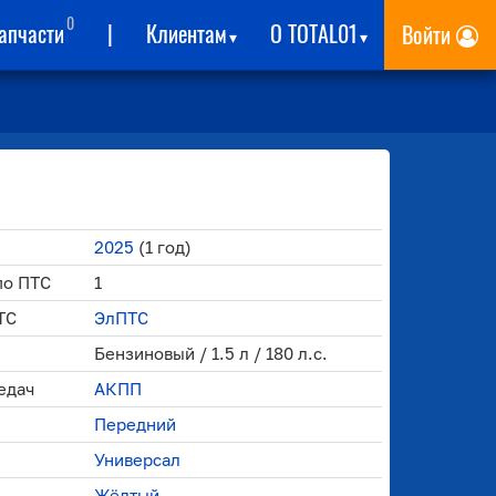
0
апчасти
|
Клиентам
О TOTAL01
Войти
▾
▾
2025
(1 год)
по ПТС
1
ТС
ЭлПТС
Бензиновый / 1.5 л / 180 л.с.
едач
АКПП
Передний
Универсал
Жёлтый