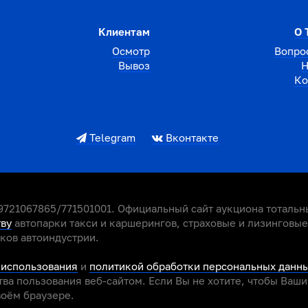
Клиентам
О 
Осмотр
Вопро
Вывоз
Н
Ко
Telegram
Вконтакте
721067865/771501001. Официальный сайт аукциона тотальны
тву
автопарки такси и каршерингов, страховые и лизинговы
иков автоиндустрии.
 использования
и
политикой обработки персональных данн
ва пользования веб-сайтом. Если Вы не хотите, чтобы Ваш
воём браузере.