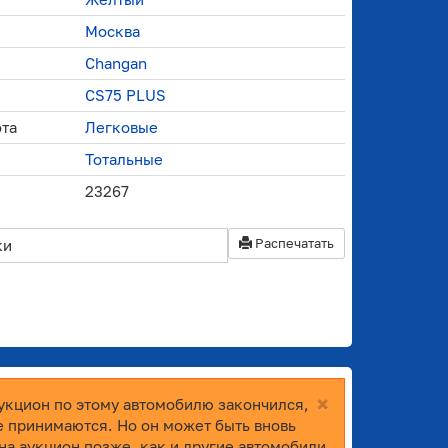
Москва
Changan
CS75 PLUS
ота
Легковые
Тотальные
23267
Распечатать
ки
×
укцион по этому автомобилю закончился,
е принимаются. Но он может быть вновь
на аукцион позже, как и другие автомобили