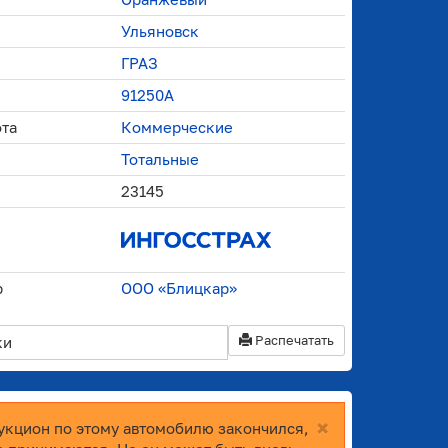
Ульяновск
ГРАЗ
91250A
ота
Коммерческие
Тотальные
23145
р
ООО «Блицкар»
Распечатать
ки
×
укцион по этому автомобилю закончился,