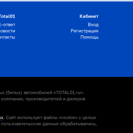
Total01
Кабинет
с-ответ
Вход
овости
Регистрация
нтакты
Помощь
х (битых) автомобилей «TOTAL01.ru».
е компании, производителей и дилеров
ых
. Сайт использует файлы «cookie» с целью
и пользовательские данные обрабатывались,