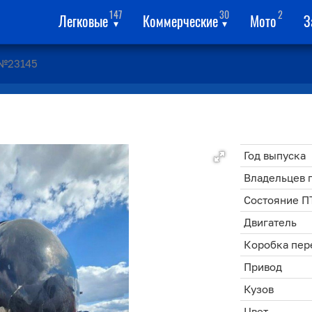
147
30
2
Легковые
Коммерческие
Мото
З
▾
▾
№23145
Год выпуска
Владельцев 
Состояние П
Двигатель
Коробка пер
Привод
Кузов
Цвет