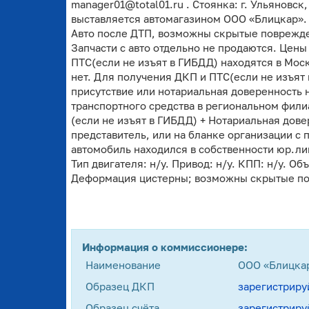
manager01@total01.ru . Стоянка: г. Ульяновск
выставляется автомагазином ООО «Блицкар». 
Авто после ДТП, возможны скрытые поврежде
Запчасти с авто отдельно не продаются. Цен
ПТС(если не изъят в ГИБДД) находятся в Мос
нет. Для получения ДКП и ПТС(если не изъят
присутствие или нотариальная доверенность 
транспортного средства в региональном фили
(если не изъят в ГИБДД) + Нотариальная дове
представитель, или на бланке организации с 
автомобиль находился в собственности юр.лиц
Тип двигателя: н/у. Привод: н/у. КПП: н/у. Объ
Деформация цистерны; возможны скрытые п
Информация о коммиссионере:
Наименование
ООО «Блицка
Образец ДКП
зарегистриру
Образец счёта
зарегистриру