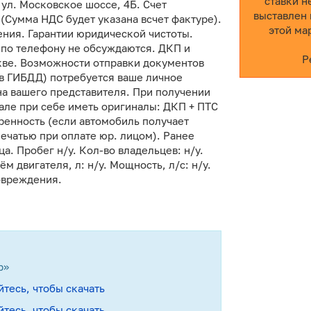
ставки н
, ул. Московское шоссе, 4Б. Счет
выставлен 
(Сумма НДС будет указана всчет фактуре).
этой ма
ния. Гарантии юридической чистоты.
ы по телефону не обсуждаются. ДКП и
Р
кве. Возможности отправки документов
 в ГИБДД) потребуется ваше личное
на вашего представителя. При получении
але при себе иметь оригиналы: ДКП + ПТС
ренность (если автомобиль получает
печатью при оплате юр. лицом). Ранее
а. Пробег н/у. Кол-во владельцев: н/у.
ём двигателя, л: н/у. Мощность, л/c: н/у.
овреждения.
р»
йтесь, чтобы скачать
йтесь, чтобы скачать