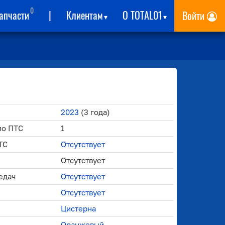
0
апчасти
|
Клиентам
О TOTAL01
Войти
▾
▾
2023
(3 года)
по ПТС
1
ТС
Отсутствует
Отсутствует
едач
Отсутствует
Отсутствует
Цистерна
Оранжевый