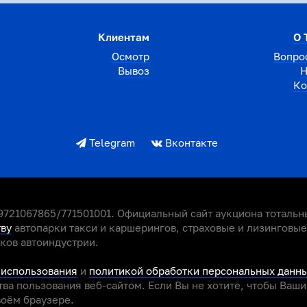
Клиентам
О 
Осмотр
Вопро
Вывоз
Н
Ко
Telegram
Вконтакте
721067865/771501001. Официальный сайт аукциона тотальны
тву
автопарки такси и каршерингов, страховые и лизинговы
иков автоиндустрии.
 использования
и
политикой обработки персональных данн
ва пользования веб-сайтом. Если Вы не хотите, чтобы Ваш
воём браузере.