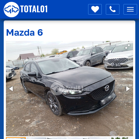
Мен
Mazda
6