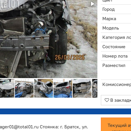
Город
Марка
Модель
Категория л
Состояние
Номер лота
Разместил
Комиссионе
В заклад
Текущий а
ger01@total01.ru Стоянка: г. Братск, ул.