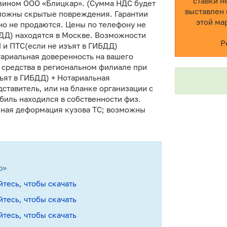
ставки н
газином ООО «Блицкар». (Сумма НДС будет
выставлен 
озможны скрытые повреждения. Гарантии
этой ма
но не продаются. Цены по телефону не
БДД) находятся в Москве. Возможности
Р
 и ПТС(если не изъят в ГИБДД)
тариальная доверенность на вашего
 средства в региональном филиале при
зъят в ГИБДД) + Нотариальная
ставитель, или на бланке организации с
биль находился в собственности физ.
олная деформация кузова ТС; возможны
р»
йтесь, чтобы скачать
йтесь, чтобы скачать
йтесь, чтобы скачать