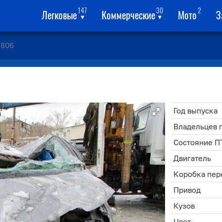
147
30
2
Легковые
Коммерческие
Мото
З
▾
▾
806
Год выпуска
Владельцев 
Состояние П
Двигатель
Коробка пер
Привод
Кузов
Цвет