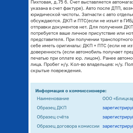
Пихтовая, д.75 б. Счет выставляется автома
указана в счет фактуре). Авто после ДТП, в
юридической чистоты. Запчасти с авто отдель
обсуждаются. ДКП и ПТС(если не изъят в ГИ
отправки документов нет. Для получения ДКП
потребуется ваше личное присутствие или но
представителя. При получении транспортного
себе иметь оригиналы: ДКП + ПТС (если не и
доверенность (если автомобиль получает пред
печатью при оплате юр. лицом). Ранее автомо
лица. Пробег н/у. Кол-во владельцев: н/у. П
скрытые повреждения.
Информация о коммиссионере:
Наименование
ООО «Блицка
Образец ДКП
зарегистриру
Образец счёта
зарегистриру
Образец договора комиссии
зарегистриру