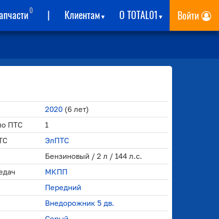
0
апчасти
|
Клиентам
О TOTAL01
Войти
▾
▾
2020
(6 лет)
по ПТС
1
ТС
ЭлПТС
Бензиновый / 2 л / 144 л.с.
едач
МКПП
Передний
Внедорожник 5 дв.
Серый