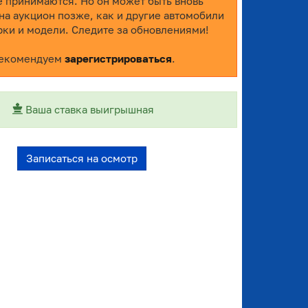
е принимаются. Но он может быть вновь
на аукцион позже, как и другие автомобили
рки и модели. Следите за обновлениями!
екомендуем
зарегистрироваться
.
Ваша ставка выигрышная
Записаться на осмотр