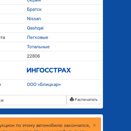
Братск
Nissan
Qashqai
ота
Легковые
Тотальные
22806
р
ООО «Блицкар»
Распечатать
ки
×
укцион по этому автомобилю закончился,