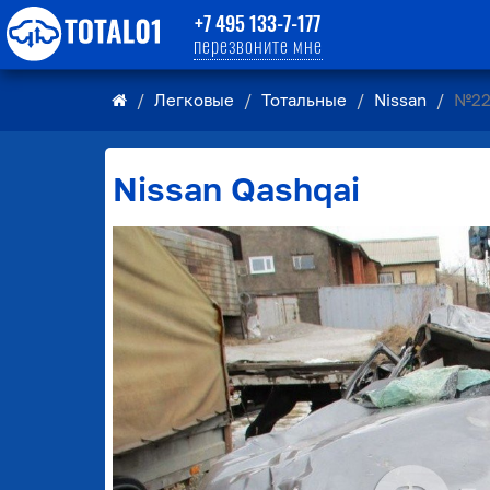
+7 495 133-7-177
перезвоните мне
Легковые
Тотальные
Nissan
№22
Nissan
Qashqai