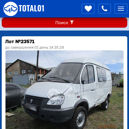
Мен
Поиск
Лот №23571
до завершения:
01 день 14:15:26