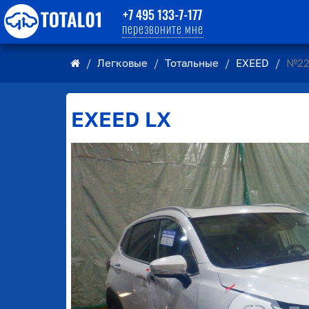
+7 495 133-7-177
перезвоните мне
Легковые
Тотальные
EXEED
№22
EXEED
LX