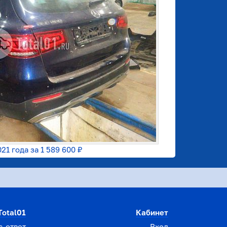
21 года за
1 589 600 ₽
Total01
Кабинет
с-ответ
Вход