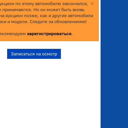
×
укцион по этому автомобилю закончился,
е принимаются. Но он может быть вновь
на аукцион позже, как и другие автомобили
рки и модели. Следите за обновлениями!
екомендуем
зарегистрироваться
.
Записаться на осмотр