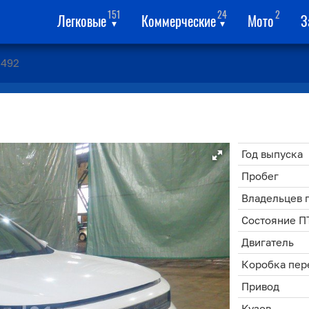
151
24
2
Легковые
Коммерческие
Мото
З
▾
▾
492
Год выпуска
Пробег
Владельцев 
Состояние П
Двигатель
Коробка пер
Привод
Кузов