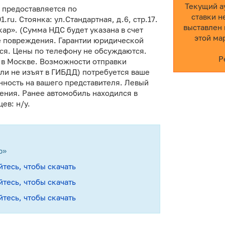
Текущий а
р предоставляется по
ставки н
ru. Стоянка: ул.Стандартная, д.6, стр.17.
выставлен 
ар». (Сумма НДС будет указана в счет
этой ма
е повреждения. Гарантии юридической
тся. Цены по телефону не обсуждаются.
Р
 в Москве. Возможности отправки
ли не изъят в ГИБДД) потребуется ваше
нность на вашего представителя. Левый
ения. Ранее автомобиль находился в
ев: н/у.
р»
йтесь, чтобы скачать
йтесь, чтобы скачать
йтесь, чтобы скачать