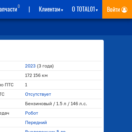
0
апчасти
|
Клиентам
О TOTAL01
Войти
▾
▾
2023
(3 года)
172 156 км
по ПТС
1
ТС
Отсутствует
Бензиновый / 1.5 л / 146 л.с.
едач
Робот
Передний
Внедорожник 5 дв.