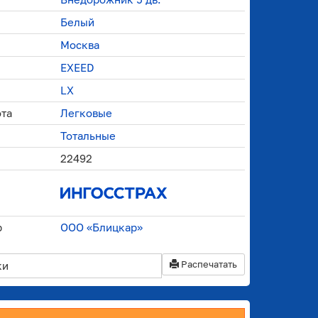
Белый
Москва
EXEED
LX
ота
Легковые
Тотальные
22492
р
ООО «Блицкар»
Распечатать
ки