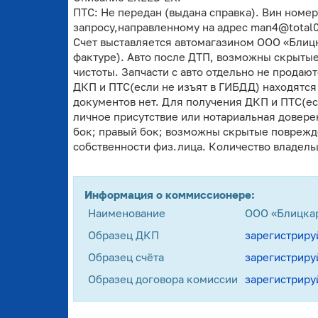
ПТС: Не передан (выдана справка). Вин номе
запросу,направленному на адрес man4@total01.
Счет выставляется автомагазином ООО «Блицк
фактуре). Авто после ДТП, возможны скрыты
чистоты. Запчасти с авто отдельно не продаю
ДКП и ПТС(если не изъят в ГИБДД) находятся
документов нет. Для получения ДКП и ПТС(ес
личное присутствие или нотариальная довере
бок; правый бок; возможны скрытые поврежд
собственности физ.лица. Количество владельц
Информация о коммиссионере:
Наименование
ООО «Блицка
Образец ДКП
зарегистриру
Образец счёта
зарегистриру
Образец договора комиссии
зарегистриру