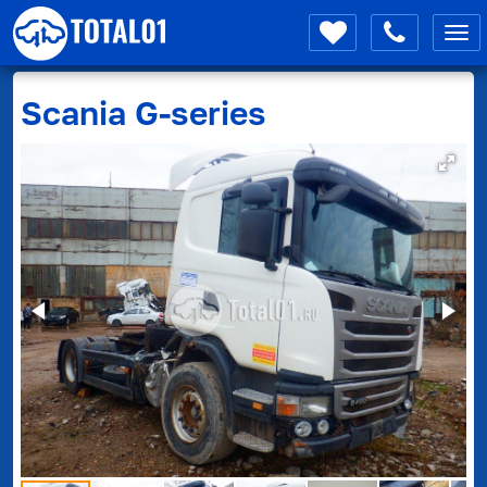
Мен
Scania
G-series