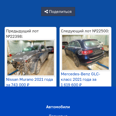
Поделиться
Предыдущий лот
Следующий лот №22500:
№22398:
Mercedes-Benz GLC-
Nissan Murano 2021 года
класс 2021 года за
за
743 000 ₽
1 619 600 ₽
Автомобили
Легковые