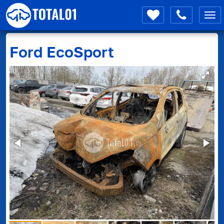
Мен
Ford
EcoSport