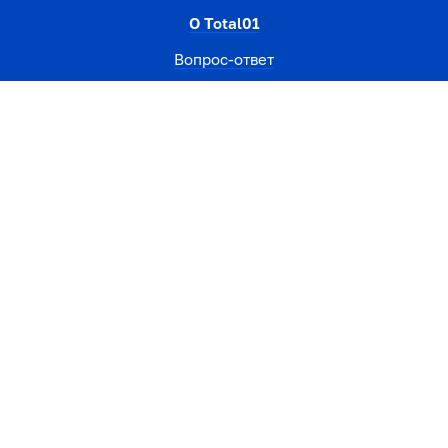
О Total01
Вопрос-ответ
Новости
Контакты
Кабинет
Вход
Регистрация
Помощь
Telegram
Вконтакте