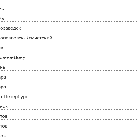
мь
мь
розаводск
опавловск-Камчатский
ов
ов-на-Дону
ань
ара
ара
т-Петербург
анск
тов
тов
ежа