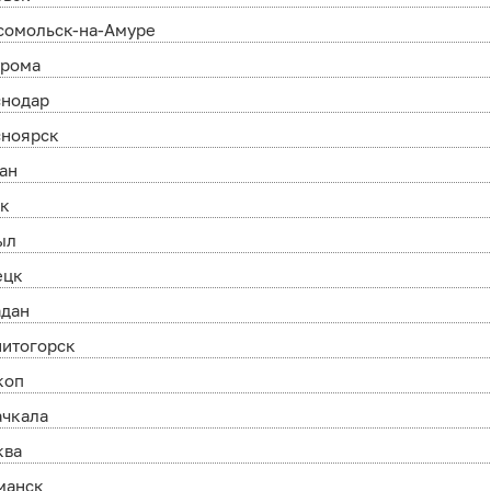
сомольск-на-Амуре
трома
снодар
сноярск
ан
ск
ыл
ецк
адан
нитогорск
коп
ачкала
ква
манск