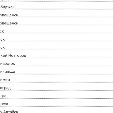
обиджан
говещенск
говещенск
ск
нск
нск
икий Новгород
ивосток
икавказ
димир
оград
гда
онеж
о-Алтайск