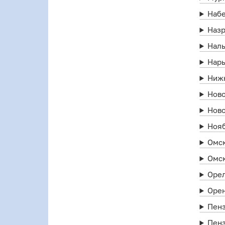
Наб
Наз
Нал
Нар
Ниж
Нов
Нов
Ноя
Омс
Омс
Оре
Оре
Пен
Пен