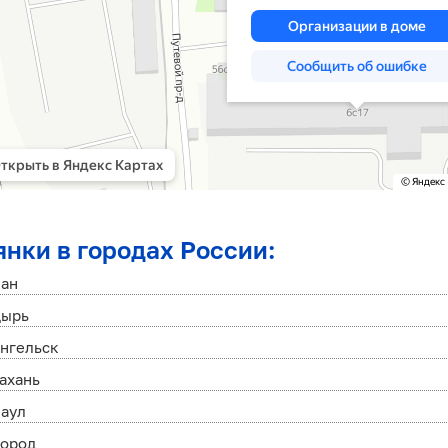
янки в городах России:
кан
дырь
нгельск
ахань
наул
город