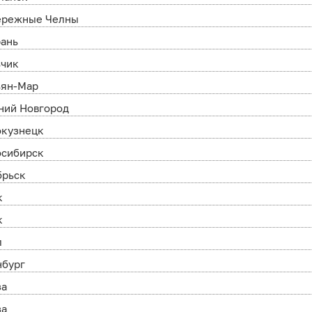
ережные Челны
рань
ьчик
ьян-Мар
ний Новгород
окузнецк
осибирск
брьск
к
к
л
нбург
за
за