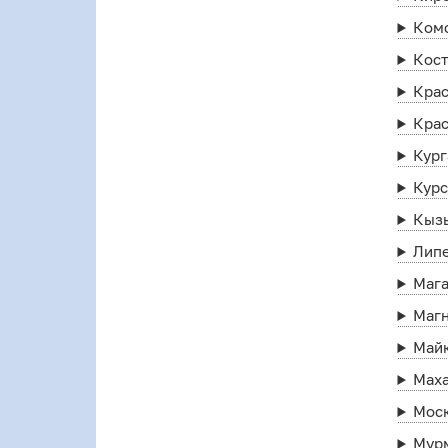
Ком
Кос
Кра
Кра
Кург
Кур
Кыз
Лип
Маг
Маг
Май
Мах
Мос
Мур