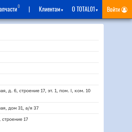
0
апчасти
|
Клиентам
О TOTAL01
Войти
▾
▾
я, д. 6, строение 17, эт. 1, пом. I, ком. 10
ая, дом 31, а/я 37
, строение 17