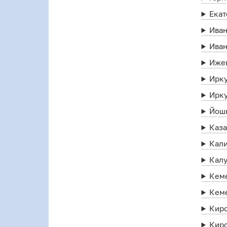
Екат
Ива
Ива
Иже
Ирк
Ирк
Йош
Каз
Кал
Калу
Кем
Кем
Кир
Кир