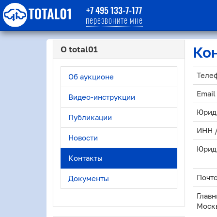
+7 495 133-7-177
перезвоните мне
Ко
О total01
Теле
Об аукционе
Email
Видео-инструкции
Юрид
Публикации
ИНН 
Новости
Юрид
Контакты
Почто
Документы
Главн
Моск