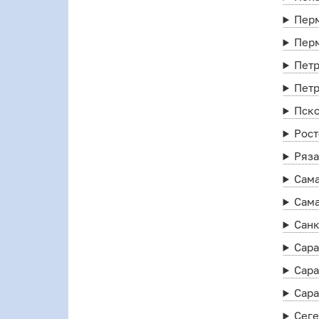
Пер
Пер
Пет
Петр
Пск
Рост
Ряз
Сам
Сам
Санк
Сар
Сара
Сара
Сег