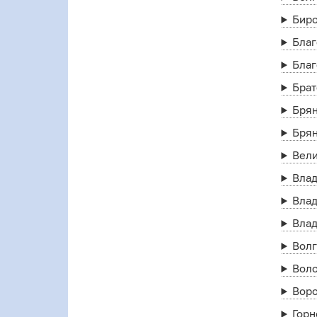
Бир
Бла
Бла
Брат
Бря
Бря
Вел
Влад
Влад
Вла
Волг
Воло
Вор
Горн