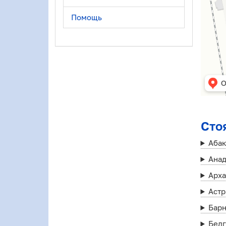
Помощь
Сто
Аба
Ана
Арха
Астр
Бар
Бел