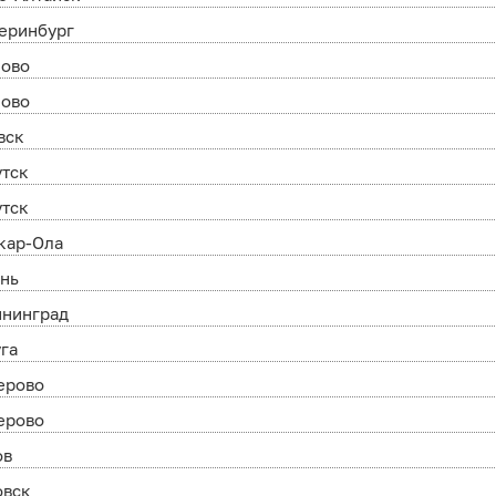
еринбург
ново
ново
вск
утск
утск
кар-Ола
ань
ининград
га
ерово
ерово
ов
овск