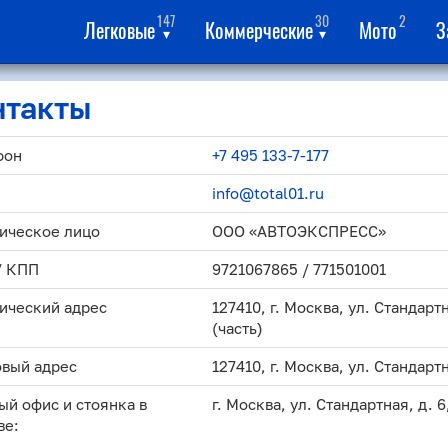
147
30
2
Легковые
Коммерческие
Мото
З
▾
▾
нтакты
фон
+7 495 133-7-177
info@total01.ru
ическое лицо
ООО «АВТОЭКСПРЕСС»
/ КПП
9721067865 / 771501001
ический адрес
127410, г. Москва, ул. Стандартна
(часть)
вый адрес
127410, г. Москва, ул. Стандартн
ый офис и стоянка в
г. Москва, ул. Стандартная, д. 6
ве: