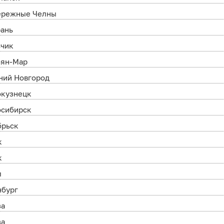
ережные Челны
рань
ьчик
ьян-Мар
ний Новгород
окузнецк
осибирск
брьск
к
к
л
нбург
за
за