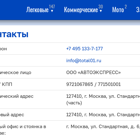
147
30
2
Легковые
Коммерческие
Мото
З
▾
▾
нтакты
фон
+7 495 133-7-177
info@total01.ru
ическое лицо
ООО «АВТОЭКСПРЕСС»
/ КПП
9721067865 / 771501001
ический адрес
127410, г. Москва, ул. Стандартна
(часть)
вый адрес
127410, г. Москва, ул. Стандартн
ый офис и стоянка в
г. Москва, ул. Стандартная, д. 6
ве: