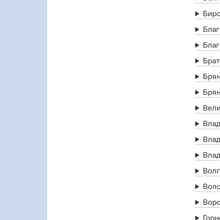
Бир
Бла
Бла
Брат
Бря
Бря
Вел
Влад
Влад
Вла
Волг
Воло
Вор
Горн