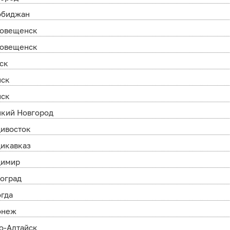
обиджан
говещенск
говещенск
ск
нск
нск
икий Новгород
ивосток
икавказ
димир
оград
гда
онеж
о-Алтайск