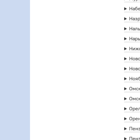
Наб
Наз
Нал
Нар
Ниж
Нов
Нов
Ноя
Омс
Омс
Оре
Оре
Пен
Пен