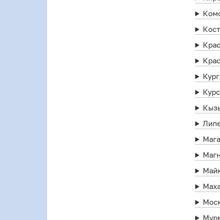
Ком
Кос
Кра
Кра
Кург
Кур
Кыз
Лип
Маг
Маг
Май
Мах
Мос
Мур