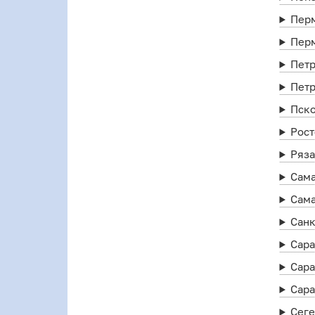
Пер
Пер
Пет
Петр
Пск
Рост
Ряз
Сам
Сам
Санк
Сар
Сара
Сара
Сег