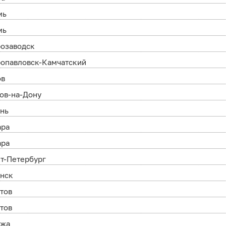
мь
мь
розаводск
опавловск-Камчатский
ов
ов-на-Дону
ань
ара
ара
т-Петербург
анск
тов
тов
ежа