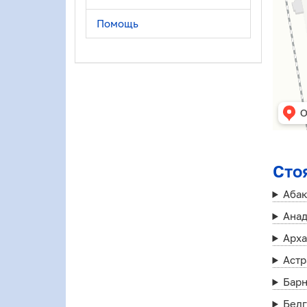
Помощь
Сто
Аба
Ана
Арха
Астр
Бар
Бел