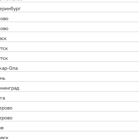
еринбург
ново
ново
вск
утск
утск
кар-Ола
ань
ининград
га
ерово
ерово
ов
овск