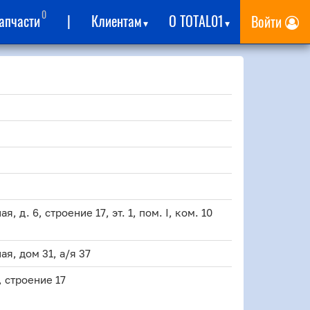
0
апчасти
|
Клиентам
О TOTAL01
Войти
▾
▾
я, д. 6, строение 17, эт. 1, пом. I, ком. 10
ая, дом 31, а/я 37
, строение 17