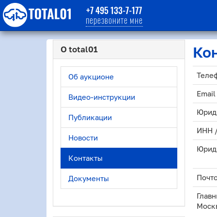
+7 495 133-7-177
перезвоните мне
Ко
О total01
Теле
Об аукционе
Email
Видео-инструкции
Юрид
Публикации
ИНН 
Новости
Юрид
Контакты
Почто
Документы
Главн
Моск