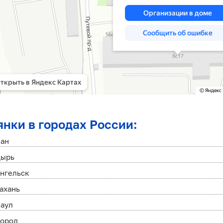
янки в городах России:
кан
дырь
нгельск
ахань
наул
город