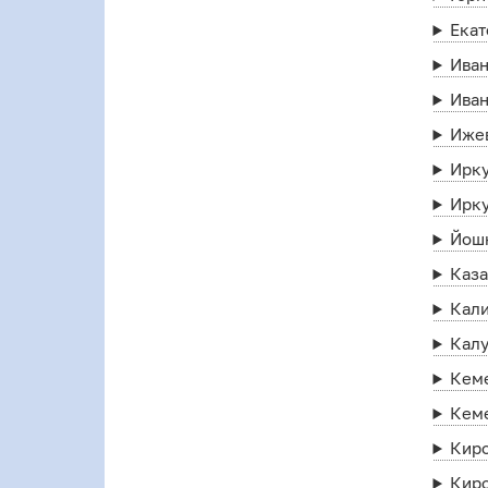
Екат
Ива
Ива
Иже
Ирк
Ирк
Йош
Каз
Кал
Калу
Кем
Кем
Кир
Кир