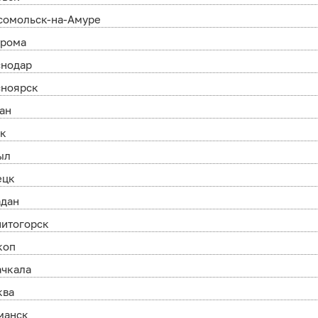
сомольск-на-Амуре
трома
снодар
сноярск
ан
ск
ыл
ецк
адан
нитогорск
коп
ачкала
ква
манск