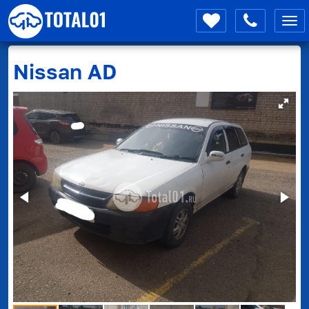
Мен
Nissan
AD