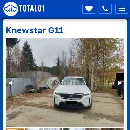
Мен
Knewstar
G11