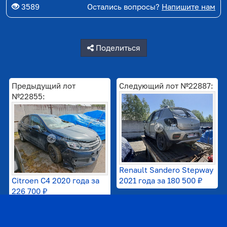
3589
Остались вопросы?
Напишите нам
Поделиться
Предыдущий лот
Следующий лот №22887:
№22855:
Renault Sandero Stepway
Citroen C4 2020 года за
2021 года за
180 500 ₽
226 700 ₽