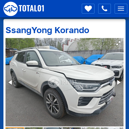
Мен
SsangYong
Korando