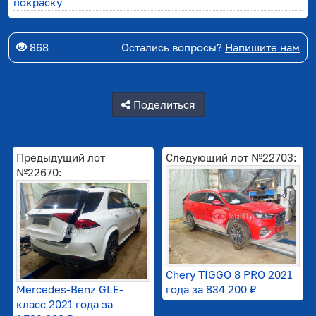
покраску
868
Остались вопросы?
Напишите нам
Поделиться
Предыдущий лот
Следующий лот №22703:
№22670:
Chery TIGGO 8 PRO 2021
Mercedes-Benz GLE-
года за
834 200 ₽
класс 2021 года за