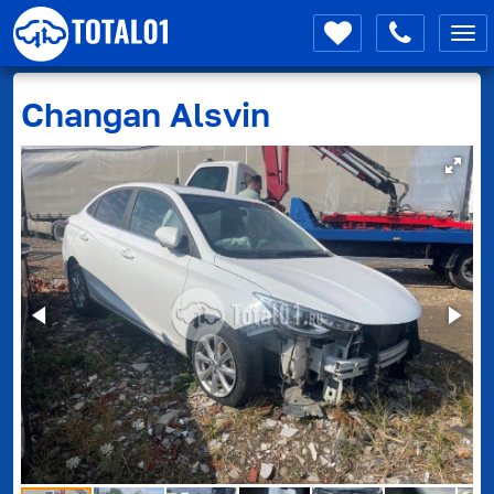
Мен
Changan
Alsvin