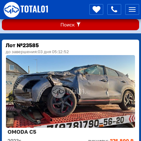
Мен
Поиск
Лот №23585
до завершения:
03 дня 05:12:52
OMODA C5
2023г.
аукцион:
276 800 ₽