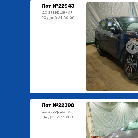
Лот №22943
до завершения:
00 дней 21:30:09
Лот №22398
до завершения:
04 дня 21:23:09