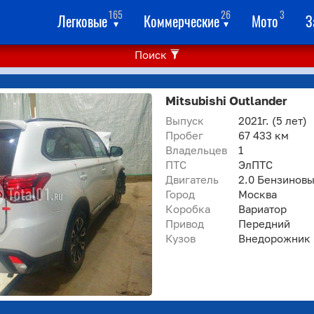
165
26
3
Легковые
Коммерческие
Мото
З
▾
▾
Поиск
Mitsubishi Outlander
Выпуск
2021г.
(5 лет)
Пробег
67 433 км
Владельцев
1
ПТС
ЭлПТС
Двигатель
2.0 Бензинов
Город
Москва
Коробка
Вариатор
Привод
Передний
Кузов
Внедорожник 5