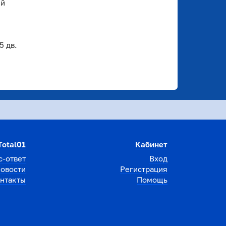
ый
 дв.
Total01
Кабинет
с-ответ
Вход
овости
Регистрация
нтакты
Помощь