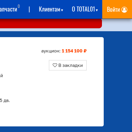
0
апчасти
|
Клиентам
О TOTAL01
Войти
▾
▾
аукцион:
1 154 100 ₽
В закладки
ый
 дв.