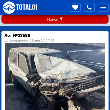
Мен
Поиск
Лот №23589
до завершения:
02 дня 00:44:03