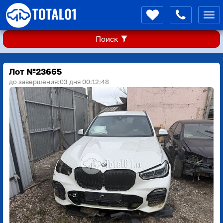
Мен
Поиск
Лот №23665
до завершения:
03 дня 00:12:48