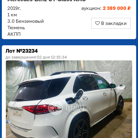
2019г.
аукцион:
2 389 000 ₽
1 км
3.0 Бензиновый
В закладки
Тюмень
АКПП
Лот №23234
до завершения:
02 дня 12:15:33