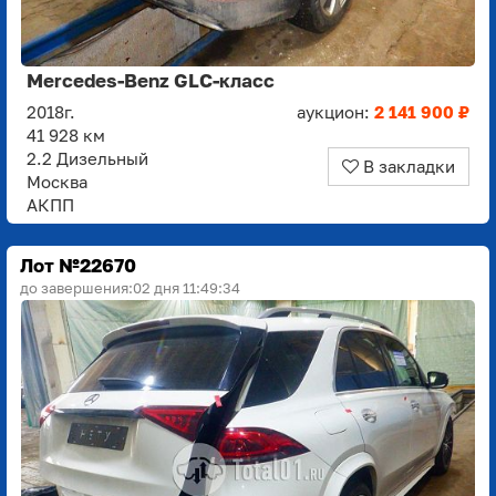
Mercedes-Benz GLC-класс
2018г.
аукцион:
2 141 900 ₽
41 928 км
2.2 Дизельный
В закладки
Москва
АКПП
Лот №22670
до завершения:
02 дня 11:49:33