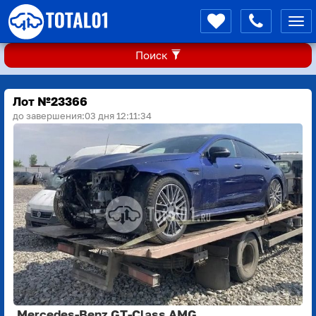
Мен
Поиск
Лот №23366
до завершения:
03 дня 12:11:33
Mercedes-Benz GT-Class AMG