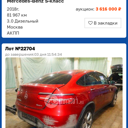
Mercedes-Benz S-класс
2018г.
аукцион:
3 616 000 ₽
81 967 км
3.0 Дизельный
В закладки
Москва
АКПП
Лот №22704
до завершения:
03 дня 11:54:33