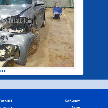
00 ₽
Total01
Кабинет
с-ответ
Вход