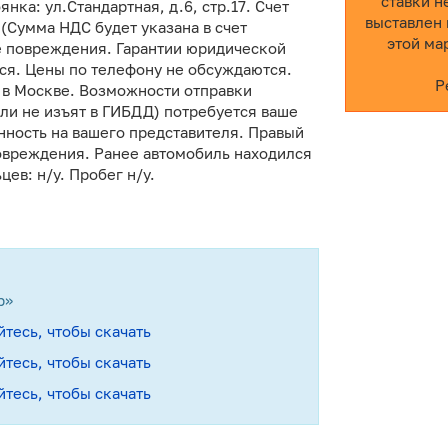
ставки н
нка: ул.Стандартная, д.6, стр.17. Счет
выставлен 
(Сумма НДС будет указана в счет
этой ма
е повреждения. Гарантии юридической
тся. Цены по телефону не обсуждаются.
Р
 в Москве. Возможности отправки
ли не изъят в ГИБДД) потребуется ваше
нность на вашего представителя. Правый
овреждения. Ранее автомобиль находился
ев: н/у. Пробег н/у.
р»
йтесь, чтобы скачать
йтесь, чтобы скачать
йтесь, чтобы скачать