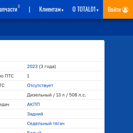
0
апчасти
|
Клиентам
О TOTAL01
Войти
▾
▾
2023
(3 года)
по ПТС
1
ТС
Отсутствует
Дизельный / 13 л / 508 л.с.
едач
АКПП
Задний
Седельный тягач
Белый