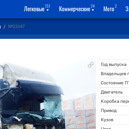
151
24
2
Легковые
Коммерческие
Мото
З
▾
▾
g
№23147
Год выпуска
Владельцев 
Состояние П
Двигатель
Коробка пер
Привод
Кузов
Цвет