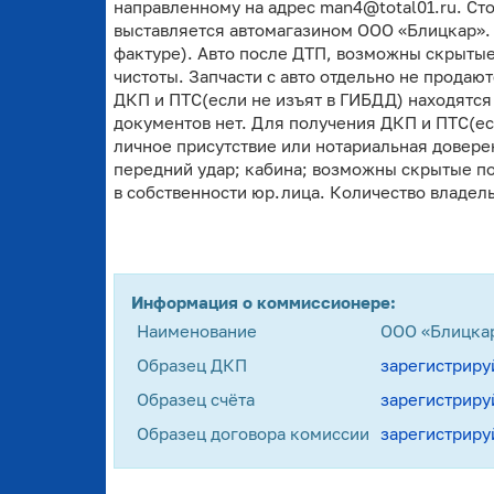
направленному на адрес man4@total01.ru. Стоя
выставляется автомагазином ООО «Блицкар». 
фактуре). Авто после ДТП, возможны скрыты
чистоты. Запчасти с авто отдельно не продаю
ДКП и ПТС(если не изъят в ГИБДД) находятся
документов нет. Для получения ДКП и ПТС(ес
личное присутствие или нотариальная довере
передний удар; кабина; возможны скрытые п
в собственности юр.лица. Количество владельц
Информация о коммиссионере:
Наименование
ООО «Блицка
Образец ДКП
зарегистриру
Образец счёта
зарегистриру
Образец договора комиссии
зарегистриру