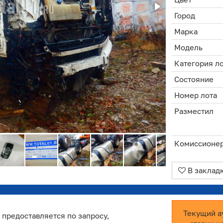
Город
Марка
Модель
Категория л
Состояние
Номер лота
Разместил
Комиссионе
В заклад
Текущий а
 предоставляется по запросу,