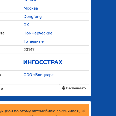
Москва
Dongfeng
GX
ота
Коммерческие
Тотальные
23147
р
ООО «Блицкар»
Распечатать
ки
×
укцион по этому автомобилю закончился,