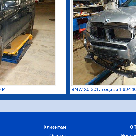
0 ₽
BMW X5 2017 года за
1 824 1
Клиентам
О 
Осмотр
Вопро