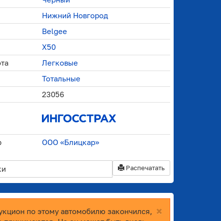
Нижний Новгород
Belgee
X50
ота
Легковые
Тотальные
23056
р
ООО «Блицкар»
Распечатать
ки
×
укцион по этому автомобилю закончился,