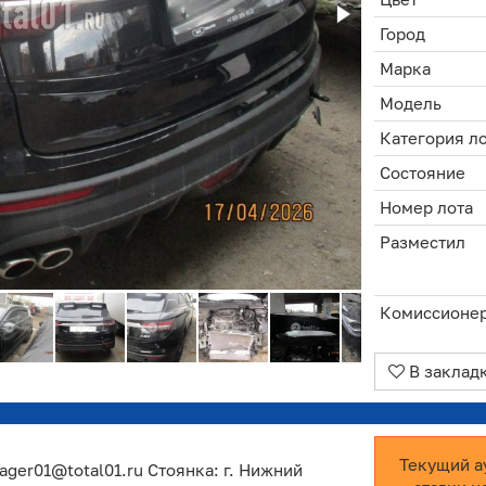
Город
Марка
Модель
Категория л
Состояние
Номер лота
Разместил
Комиссионе
В заклад
Текущий а
ager01@total01.ru Стоянка: г. Нижний