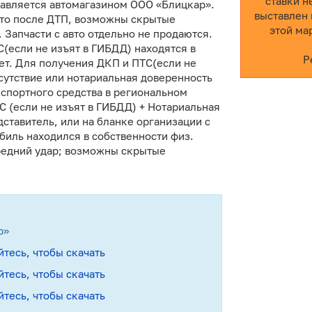
ставки н
тавляется автомагазином ООО «Блицкар».
выставлен 
Авто после ДТП, возможны скрытые
этой ма
 Запчасти с авто отдельно не продаются.
(если не изъят в ГИБДД) находятся в
Р
ет. Для получения ДКП и ПТС(если не
сутствие или нотариальная доверенность
нспортного средства в региональном
С (если не изъят в ГИБДД) + Нотариальная
ставитель, или на бланке организации с
биль находился в собственности физ.
ередний удар; возможны скрытые
р»
йтесь, чтобы скачать
йтесь, чтобы скачать
йтесь, чтобы скачать