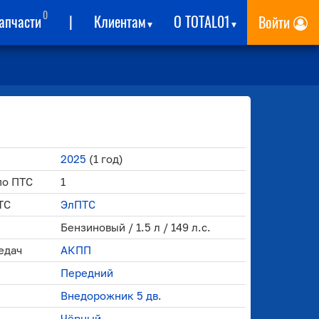
0
апчасти
|
Клиентам
О TOTAL01
Войти
▾
▾
2025
(1 год)
по ПТС
1
ТС
ЭлПТС
Бензиновый / 1.5 л / 149 л.с.
едач
АКПП
Передний
Внедорожник 5 дв.
Чёрный