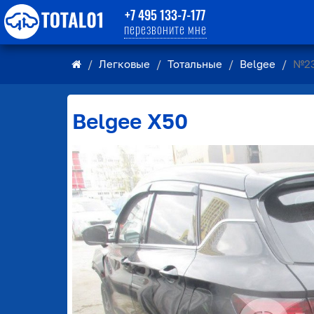
+7 495 133-7-177
перезвоните мне
Легковые
Тотальные
Belgee
№2
Belgee
X50