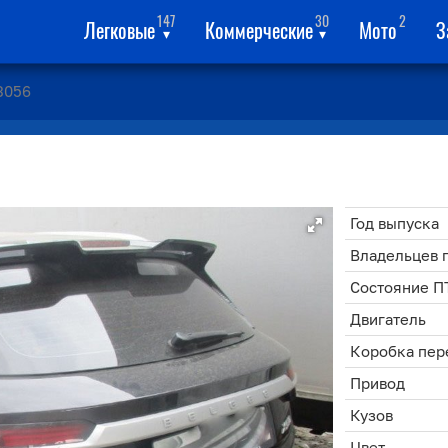
147
30
2
Легковые
Коммерческие
Мото
З
▾
▾
3056
Год выпуска
Владельцев 
Состояние П
Двигатель
Коробка пер
Привод
Кузов
Цвет