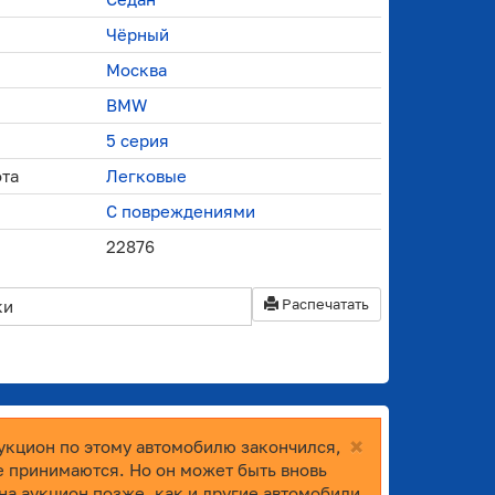
Чёрный
Москва
BMW
5 серия
ота
Легковые
С повреждениями
22876
Распечатать
ки
×
укцион по этому автомобилю закончился,
е принимаются. Но он может быть вновь
на аукцион позже, как и другие автомобили