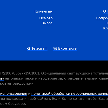
Клиентам
О 
Осмотр
Вопро
Вывоз
Н
Ко
Telegram
Вконтакте
721067865/771501001. Официальный сайт аукциона тотальны
тву
автопарки такси и каршерингов, страховые и лизинговы
иков автоиндустрии.
 использования
и
политикой обработки персональных данн
ва пользования веб-сайтом. Если Вы не хотите, чтобы Ваш
воём браузере.