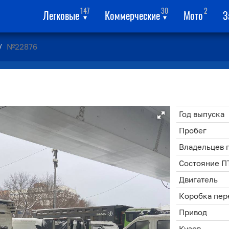
147
30
2
Легковые
Коммерческие
Мото
З
▾
▾
№22876
Год выпуска
Пробег
Владельцев 
Состояние П
Двигатель
Коробка пер
Привод
Кузов