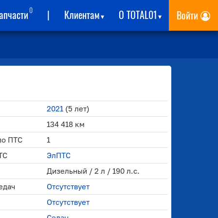
0
апчасти
|
Клиентам
О TOTAL01
Войти
▾
▾
2021
(5 лет)
134 418 км
по ПТС
1
ТС
ЭлПТС
Дизельный / 2 л / 190 л.с.
едач
Отсутствует
Отсутствует
Седан