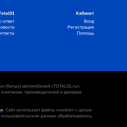
Total01
Кабинет
с-ответ
Вход
овости
Регистрация
нтакты
Помощь
х (битых) автомобилей «TOTAL01.ru».
е компании, производителей и дилеров
ых
. Сайт использует файлы «cookie» с целью
и пользовательские данные обрабатывались,