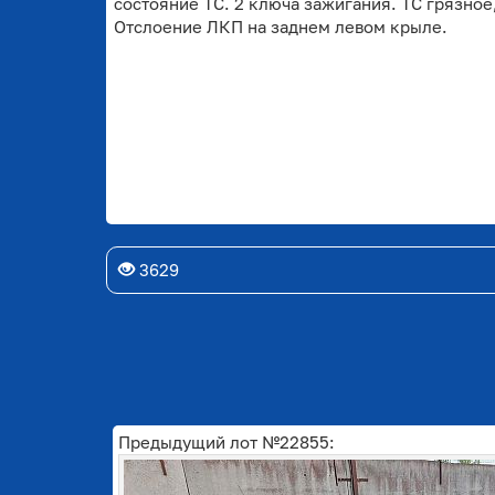
состояние ТС. 2 ключа зажигания. ТС грязно
Отслоение ЛКП на заднем левом крыле.
3629
Предыдущий лот №22855: