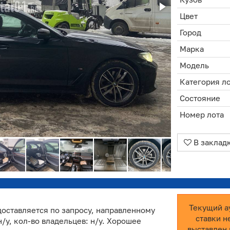
Цвет
Город
Марка
Модель
Категория л
Состояние
Номер лота
В заклад
Текущий а
оставляется по запросу, направленному
ставки н
н/у, кол-во владельцев: н/у. Хорошее
выставлен 