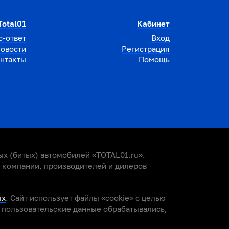
Total01
Кабинет
с-ответ
Вход
овости
Регистрация
нтакты
Помощь
х (битых) автомобилей «TOTAL01.ru».
е компании, производителей и дилеров
ых
. Сайт использует файлы «cookie» с целью
и пользовательские данные обрабатывались,