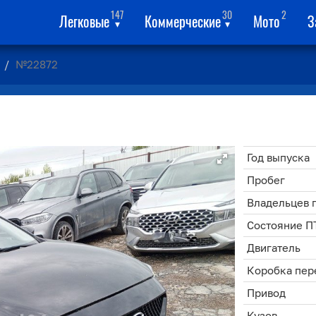
147
30
2
Легковые
Коммерческие
Мото
З
▾
▾
№22872
Год выпуска
Пробег
Владельцев 
Состояние П
Двигатель
Коробка пер
Привод
Кузов