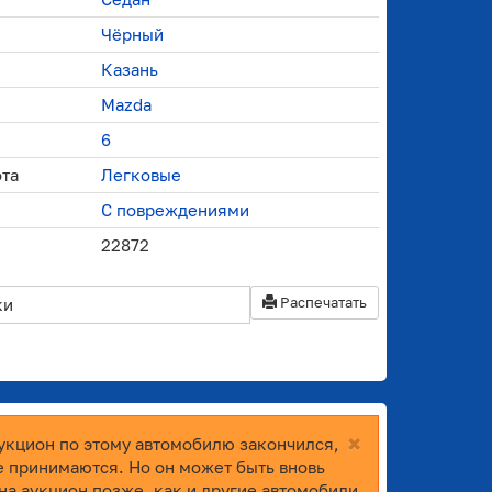
Чёрный
Казань
Mazda
6
ота
Легковые
С повреждениями
22872
Распечатать
ки
×
укцион по этому автомобилю закончился,
е принимаются. Но он может быть вновь
на аукцион позже, как и другие автомобили