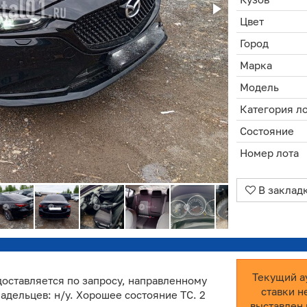
Цвет
Город
Марка
Модель
Категория л
Состояние
Номер лота
В заклад
Текущий а
оставляется по запросу, направленному
ставки н
ладельцев: н/у. Хорошее состояние ТС. 2
выставлен 