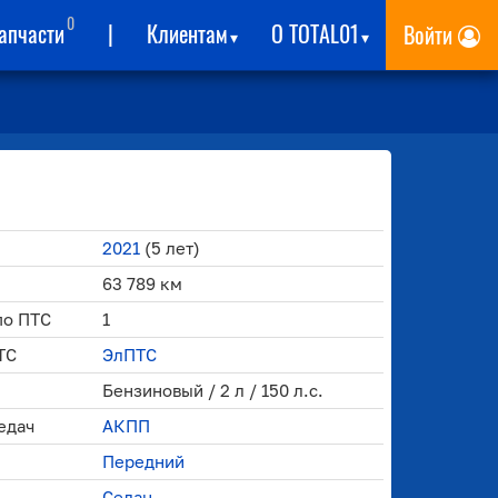
0
апчасти
|
Клиентам
О TOTAL01
Войти
▾
▾
2021
(5 лет)
63 789 км
по ПТС
1
ТС
ЭлПТС
Бензиновый / 2 л / 150 л.с.
едач
АКПП
Передний
Седан