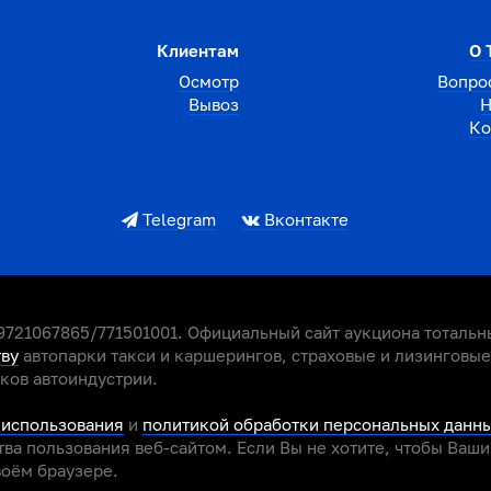
Клиентам
О 
Осмотр
Вопро
Вывоз
Н
Ко
Telegram
Вконтакте
721067865/771501001. Официальный сайт аукциона тотальны
тву
автопарки такси и каршерингов, страховые и лизинговы
иков автоиндустрии.
 использования
и
политикой обработки персональных данн
ва пользования веб-сайтом. Если Вы не хотите, чтобы Ваш
воём браузере.