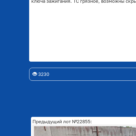
ключа зажигания. ТС грязное, возможны скр
3230
Предыдущий лот №22855: